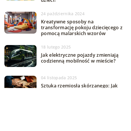
dzieci?
24 października 2024
Kreatywne sposoby na
transformację pokoju dziecięcego z
pomocą malarskich wzorów
18 lutego 2025
Jak elektryczne pojazdy zmieniają
codzienną mobilność w mieście?
04 listopada 2025
Sztuka rzemiosła skórzanego: Jak
powstają unikalne akcesoria łączące
tradycję z nowoczesnością
DODAJ KOMENTARZ