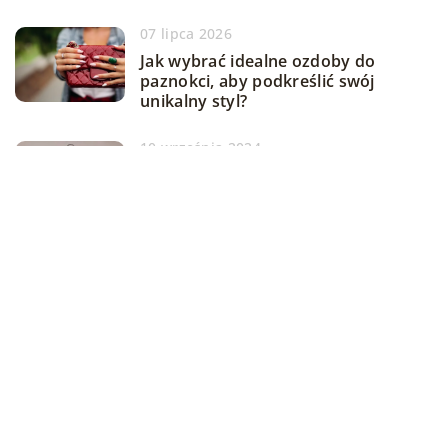
07 lipca 2026
Jak wybrać idealne ozdoby do
paznokci, aby podkreślić swój
unikalny styl?
10 września 2024
Jak wybrać odpowiedni model
bielizny dla siebie? Poradnik dla
kobiet ceniących komfort i styl
02 lutego 2026
Najważniejsze trendy w górnych
częściach strojów kąpielowych na
nadchodzący sezon letni
DODAJ KOMENTARZ