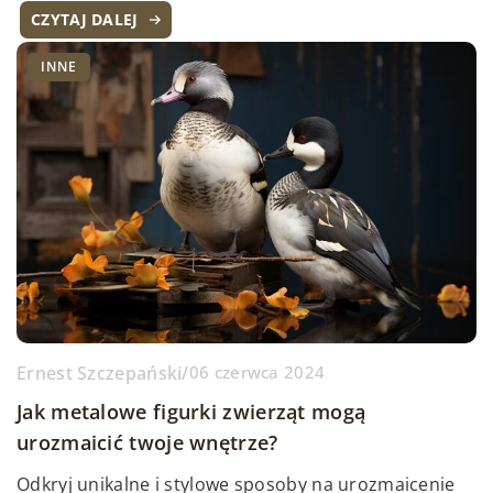
CZYTAJ DALEJ
INNE
Ernest Szczepański
/
06 czerwca 2024
Jak metalowe figurki zwierząt mogą
urozmaicić twoje wnętrze?
Odkryj unikalne i stylowe sposoby na urozmaicenie