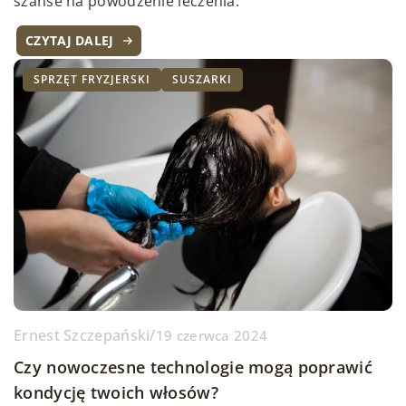
szanse na powodzenie leczenia.
CZYTAJ DALEJ
SPRZĘT FRYZJERSKI
SUSZARKI
Ernest Szczepański
/
19 czerwca 2024
Czy nowoczesne technologie mogą poprawić
kondycję twoich włosów?