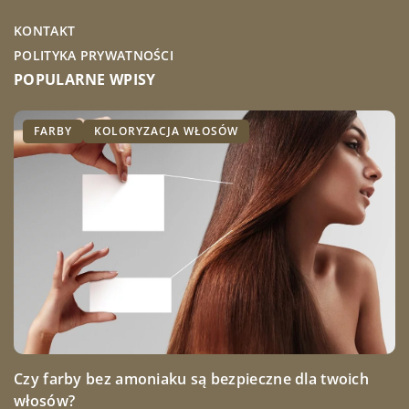
KONTAKT
POLITYKA PRYWATNOŚCI
POPULARNE WPISY
INNE
ODŻYWKI
FARBY
KOLORYZACJA WŁOSÓW
PIELĘGNACJA WŁOSÓW
Czy farby bez amoniaku są bezpieczne dla twoich
Poradnik: jak dbać o buty sportowe, aby służyły
Jak dbać o suche włosy?
włosów?