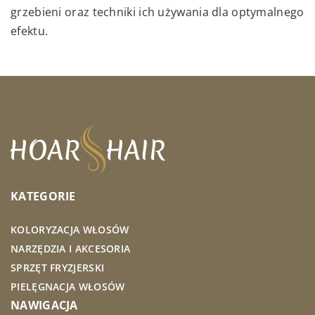
swoje nowe ulubione zapachy.
sprężystość ciała.
grzebieni oraz techniki ich używania dla optymalnego
efektu.
KATEGORIE
KOLORYZACJA WŁOSÓW
NARZĘDZIA I AKCESORIA
SPRZĘT FRYZJERSKI
PIELĘGNACJA WŁOSÓW
NAWIGACJA