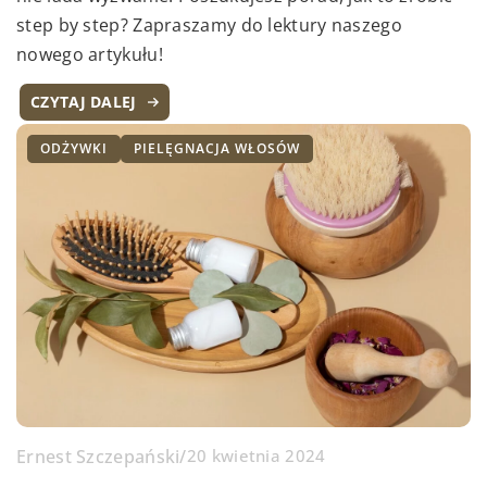
step by step? Zapraszamy do lektury naszego
nowego artykułu!
CZYTAJ DALEJ
ODŻYWKI
PIELĘGNACJA WŁOSÓW
Ernest Szczepański
/
20 kwietnia 2024