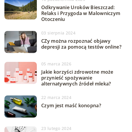
Odkrywanie Uroków Bieszczad:
Relaks i Przygoda w Malowniczym
Otoczeniu
03 sierpnia 2024
CZy można rozpoznać objawy
depresji za pomocą testów online?
05 marca 2026
Jakie korzyści zdrowotne może
przynieść spożywanie
alternatywnych źródeł mleka?
22 marca 2024
Czym jest maść konopna?
23 lutego 2024