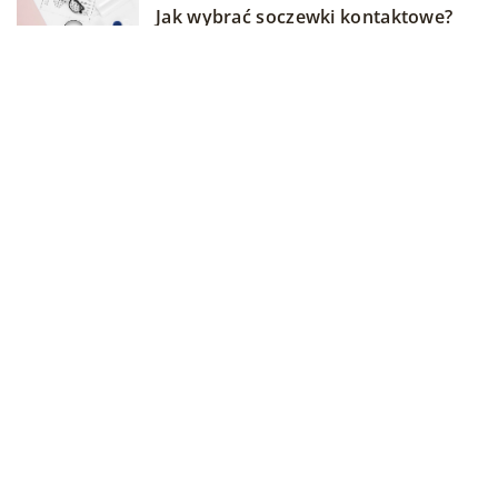
Jak wybrać soczewki kontaktowe?
24 czerwca 2024
Jak zdrowe przekąski wpływają na
wydajność podczas treningu?
DODAJ KOMENTARZ