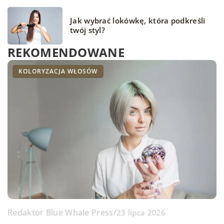
Jak wybrać lokówkę, która podkreśli
twój styl?
REKOMENDOWANE
PIELĘGNACJA WŁOSÓW
LOKÓWKI
KOLORYZACJA WŁOSÓW
Redaktor Blue Whale Press
/
Oliwia Nicke
/
Oliwia Nicke
/
23 lipca 2026
08 maja 2023
31 marca 2023