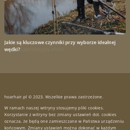
Jak wybrać idealne kolumny głośnikowe do
Jakie są kluczowe czynniki przy wyborze idealnej
Profesjonalne produkty do koloryzacji włosów –
domowego kina?
wędki?
osiągnij perfekcyjny efekt!
hoarhair.pl © 2023. Wszelkie prawa zastrzeżone.
W ramach naszej witryny stosujemy pliki cookies.
Korzystanie z witryny bez zmiany ustawień dot. cookies
oznacza, że będą one zamieszczane w Państwa urządzeniu
końcowym. Zmiany ustawień można dokonać w każdym