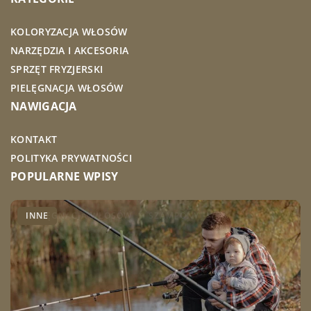
KOLORYZACJA WŁOSÓW
NARZĘDZIA I AKCESORIA
SPRZĘT FRYZJERSKI
PIELĘGNACJA WŁOSÓW
NAWIGACJA
KONTAKT
POLITYKA PRYWATNOŚCI
POPULARNE WPISY
PIELĘGNACJA WŁOSÓW
INNE
INNE
SZAMPONY